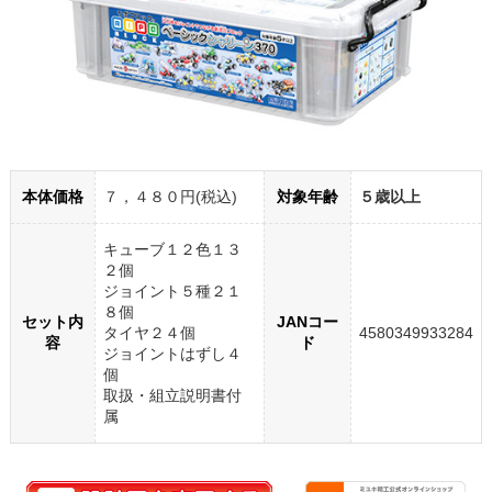
本体価格
７，４８０円(税込)
対象年齢
５歳以上
キューブ１２色１３
２個
ジョイント５種２１
８個
セット内
JANコー
タイヤ２４個
4580349933284
容
ド
ジョイントはずし４
個
取扱・組立説明書付
属