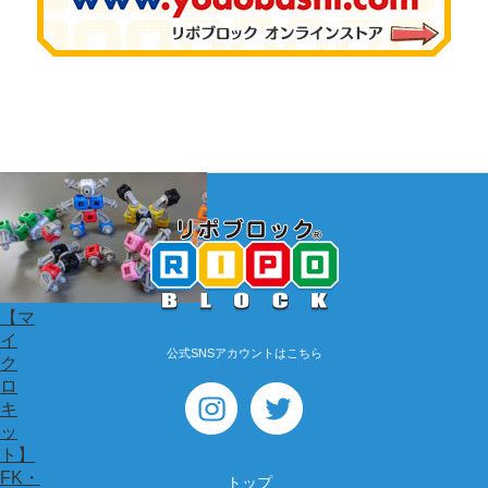
【マ
イ
公式SNSアカウントはこちら
ク
ロ
キ
ッ
ト】
FK・
トップ